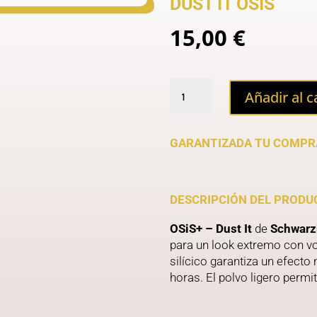
DUST IT OSIS
15,00
€
DUST
Añadir al c
IT
OSIS
cantidad
GARANTIZADA TU COMPR
DESCRIPCIÓN DEL PRODU
OSiS+ – Dust It
de
Schwarzk
para un look extremo con v
silícico garantiza un efecto
horas. El polvo ligero permi