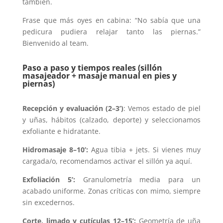
también.
Frase que más oyes en cabina: “No sabía que una
pedicura pudiera relajar tanto las piernas.”
Bienvenido al team.
Paso a paso y tiempos reales (sillón
masajeador + masaje manual en pies y
piernas)
Recepción y evaluación (2–3’)
: Vemos estado de piel
y uñas, hábitos (calzado, deporte) y seleccionamos
exfoliante e hidratante.
Hidromasaje 8–10’:
Agua tibia + jets. Si vienes muy
cargada/o, recomendamos activar el sillón ya aquí.
Exfoliación 5’:
Granulometría media para un
acabado uniforme. Zonas críticas con mimo, siempre
sin excedernos.
Corte, limado y cutículas 12–15’:
Geometría de uña