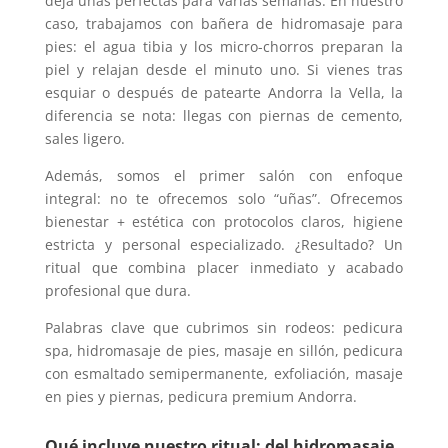
deja uñas perfectas para varias semanas. En nuestro
caso, trabajamos con bañera de hidromasaje para
pies: el agua tibia y los micro-chorros preparan la
piel y relajan desde el minuto uno. Si vienes tras
esquiar o después de patearte Andorra la Vella, la
diferencia se nota: llegas con piernas de cemento,
sales ligero.
Además, somos el primer salón con enfoque
integral: no te ofrecemos solo “uñas”. Ofrecemos
bienestar + estética con protocolos claros, higiene
estricta y personal especializado. ¿Resultado? Un
ritual que combina placer inmediato y acabado
profesional que dura.
Palabras clave que cubrimos sin rodeos: pedicura
spa, hidromasaje de pies, masaje en sillón, pedicura
con esmaltado semipermanente, exfoliación, masaje
en pies y piernas, pedicura premium Andorra.
Qué incluye nuestro ritual: del hidromasaje